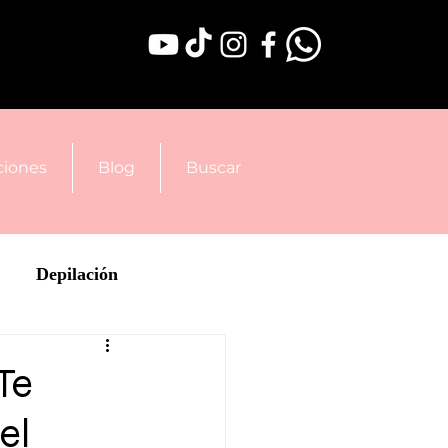
iones
Blog
Buscar
Depilación
Te
el