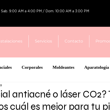
 / Sab. 9:00 AM a 4:00 PM / Dom. 10:00 AM a 3:00 PM
nstalaciones
Servicios
Contacto
Promoc
aciales
Corporales
Moldeantes
Aparatología
ra
enos
Cacho
ial antiacné o láser CO2? 
s cuál es mejor para tu pi