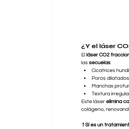
¿Y el láser C
El 
láser CO2 fracci
las 
secuelas
:
Cicatrices hund
Poros dilatados
Manchas profu
Textura irregula
Este láser 
elimina ca
colágeno, renovando
 ❗ 
Sí es un tratamie