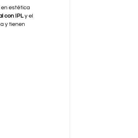
en estética 
al con IPL
 y el 
a y tienen 