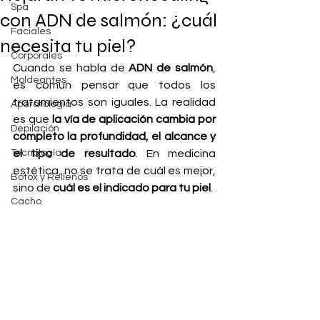
Spa
con ADN de salmón: ¿cuál
Faciales
necesita tu piel?
Corporales
Cuando se habla de 
ADN de salmón
, 
Moldeantes
es común pensar que todos los 
tratamientos son iguales. La realidad 
Aparatología
es que 
la vía de aplicación cambia por 
Depilación
completo la profundidad, el alcance y 
Tecnología
el tipo de resultado
. En medicina 
estética, no se trata de cuál es mejor, 
Botox y Rellenos
sino de 
cuál es el indicado para tu piel
.
Cacho