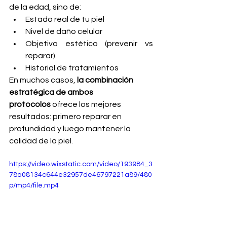
de la edad, sino de:
Estado real de tu piel
Nivel de daño celular
Objetivo estético (prevenir vs 
reparar)
Historial de tratamientos
En muchos casos, 
la combinación 
estratégica de ambos 
protocolos
 ofrece los mejores 
resultados: primero reparar en 
profundidad y luego mantener la 
calidad de la piel.
https://video.wixstatic.com/video/193984_3
78a08134c644e32957de46797221a89/480
p/mp4/file.mp4