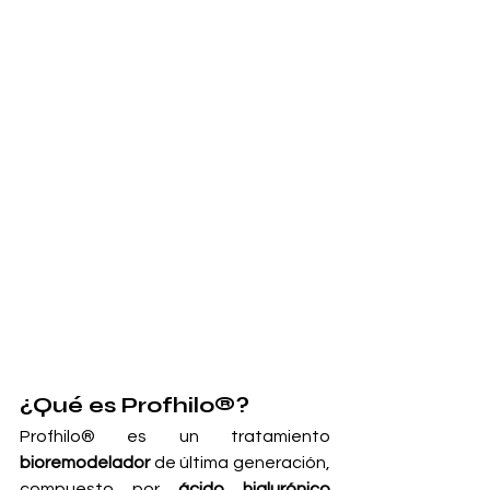
¿Qué es Profhilo®?
Profhilo® es un tratamiento 
bioremodelador
 de última generación, 
compuesto por 
ácido hialurónico 