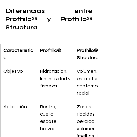
Diferencias entre 
Profhilo® y Profhilo® 
Structura
Característic
Profhilo®
Profhilo® 
a
Structura
Objetivo
Hidratación, 
Volumen, 
luminosidad y 
estructura y 
firmeza
contorno 
facial
Aplicación
Rostro, 
Zonas con 
cuello, 
flacidez o 
escote, 
pérdida de 
brazos
volumen 
(mejillas, línea 