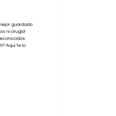
mejor guardado 
s ni cirugía!
reconocidos: 
i? Aquí te lo 