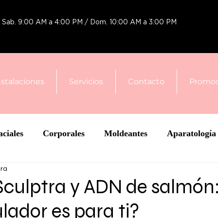
 / Sab. 9:00 AM a 4:00 PM / Dom. 10:00 AM a 3:00 PM
nstalaciones
Servicios
Contacto
Promoc
aciales
Corporales
Moldeantes
Aparatología
ura
enos
Cacho
 Sculptra y ADN de salmón
lador es para ti?