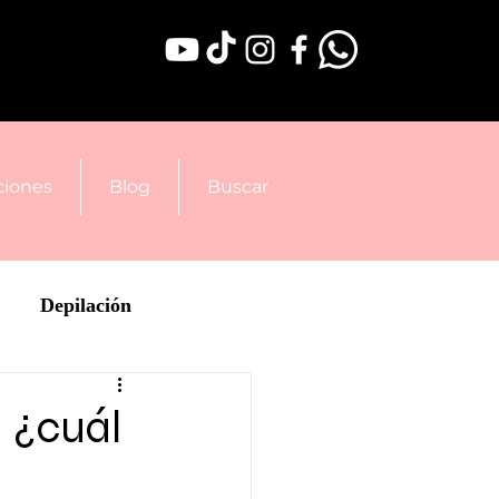
iones
Blog
Buscar
Depilación
: ¿cuál