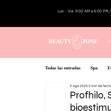
Lun. - Vie. 9:00 AM a 6:00 PM
I
Todas las entradas
Spa
F
5 ago 2025
2 min de lect
Tecnología
Botox y Rell
Profhilo,
bioestimu