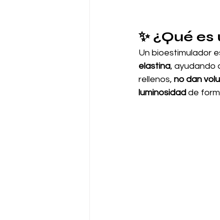
✨ ¿Qué es 
Un bioestimulador e
elastina
, ayudando a
rellenos, 
no dan vol
luminosidad
 de form