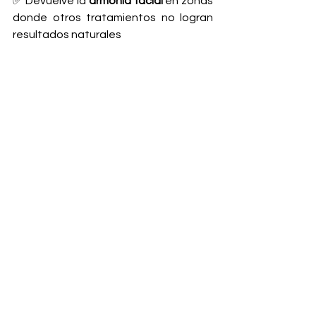
✅ Devuelve la 
armonía facial
 en zonas 
donde otros tratamientos no logran 
resultados naturales