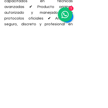
capacitados en técnicas 
avanzadas ✔ Producto original, 
1
autorizado y manejado bajo 
protocolos oficiales ✔ Ambiente 
seguro, discreto y profesional en 
nuestra clínica en Tijuana ✔ Pase 
médico para cruce fronterizo Tijuana-
San Diego disponible
 ¿Es para ti?
Profhilo Structura es perfecto si:
Notas 
flacidez visible
 en 
mandíbula o papada
Quieres 
mejorar el soporte facial 
sin rellenos ni bisturí
Buscas una solución 
efectiva 
pero natural
 para rejuvenecer tu 
rostro