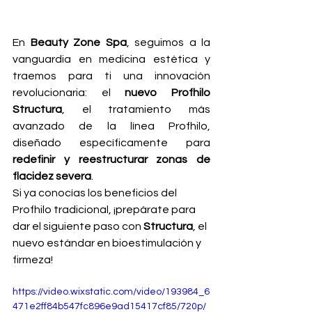
En 
Beauty Zone Spa
, seguimos a la 
vanguardia en medicina estética y 
traemos para ti una innovación 
revolucionaria: el 
nuevo Profhilo 
Structura
, el tratamiento más 
avanzado de la línea Profhilo, 
diseñado específicamente para 
redefinir y reestructurar zonas de 
flacidez severa
.
Si ya conocías los beneficios del 
Profhilo tradicional, ¡prepárate para 
dar el siguiente paso con 
Structura
, el 
nuevo estándar en bioestimulación y 
firmeza!
https://video.wixstatic.com/video/193984_6
471e2ff84b547fc896e9ad15417cf85/720p/