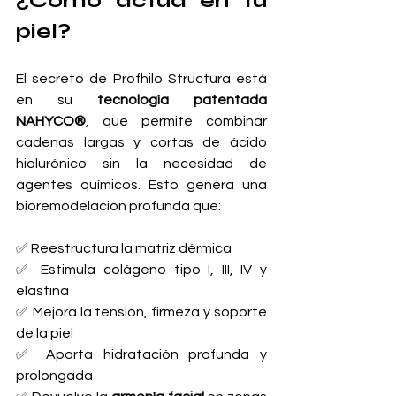
¿Cómo actúa en tu 
piel?
El secreto de Profhilo Structura está 
en su 
tecnología patentada 
NAHYCO®
, que permite combinar 
cadenas largas y cortas de ácido 
hialurónico sin la necesidad de 
agentes químicos. Esto genera una 
bioremodelación profunda que:
✅ Reestructura la matriz dérmica 
✅ Estimula colágeno tipo I, III, IV y 
elastina 
✅ Mejora la tensión, firmeza y soporte 
de la piel
✅ Aporta hidratación profunda y 
prolongada