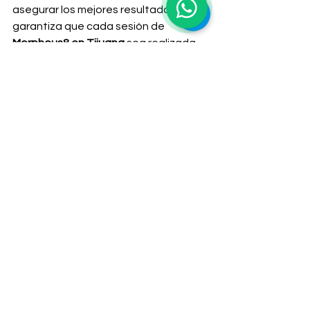
asegurar los mejores resultados. Esto 
garantiza que cada sesión de 
Morpheus8 en Tijuana
 sea realizada 
con la máxima profesionalidad y 
cuidado, brindándote la confianza y 
tranquilidad de estar en manos 
expertas.
Así que si estás buscando un 
lifting sin 
cirugía o resurfacing en Tijuana
 para 
mejorar la apariencia de tu piel con un 
tratamiento avanzado, 
Morpheus8 
puede ser la solución que has estado 
buscando. 
Beauty Zone Spa
 te 
ofrece un ambiente relajante y 
profesional donde podrás recibir este 
innovador tratamiento con total 
confianza.
¡Redescubre la belleza de tu piel con 