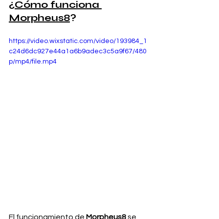
¿
Cómo funciona 
Morpheus8
?
https://video.wixstatic.com/video/193984_1
c24d6dc927e44a1a6b9adec3c5a9f67/480
p/mp4/file.mp4
El funcionamiento de 
Morpheus8
 se 