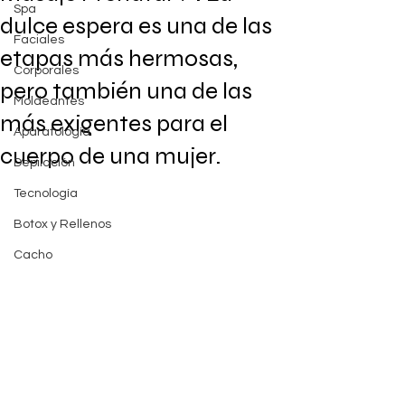
Spa
dulce espera es una de las
Faciales
etapas más hermosas,
Corporales
pero también una de las
Moldeantes
más exigentes para el
Aparatología
cuerpo de una mujer.
Depilación
Tecnología
Botox y Rellenos
Cacho