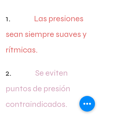
1.               
Las presiones 
sean siempre suaves y 
rítmicas.
2.               
Se eviten 
puntos de presión 
contraindicados.
3.               
La posición sea 