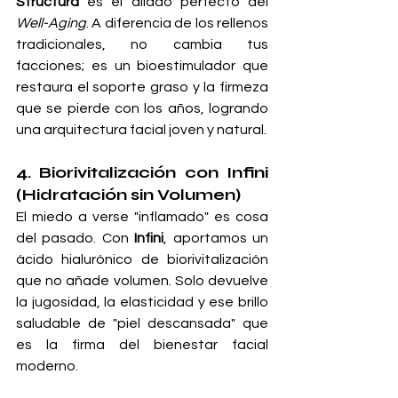
Structura
 es el aliado perfecto del 
Well-Aging
. A diferencia de los rellenos 
tradicionales, no cambia tus 
facciones; es un bioestimulador que 
restaura el soporte graso y la firmeza 
que se pierde con los años, logrando 
una arquitectura facial joven y natural.
4. Biorivitalización con Infini 
(Hidratación sin Volumen)
El miedo a verse "inflamado" es cosa 
del pasado. Con 
Infini
, aportamos un 
ácido hialurónico de biorivitalización 
que no añade volumen. Solo devuelve 
la jugosidad, la elasticidad y ese brillo 
saludable de "piel descansada" que 
es la firma del bienestar facial 
moderno.