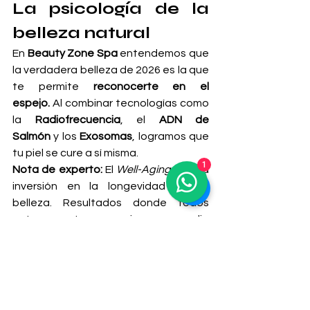
La psicología de la 
belleza natural
En 
Beauty Zone Spa
 entendemos que 
la verdadera belleza de 2026 es la que 
te permite 
reconocerte en el 
espejo.
 Al combinar tecnologías como 
la 
Radiofrecuencia
, el 
ADN de 
Salmón
 y los 
Exosomas
, logramos que 
tu piel se cure a sí misma.
1
Nota de experto:
 El 
Well-Aging
 es una 
inversión en la longevidad de tu 
belleza. Resultados donde todos 
notan que te ves mejor, pero nadie 
nota qué te hiciste.