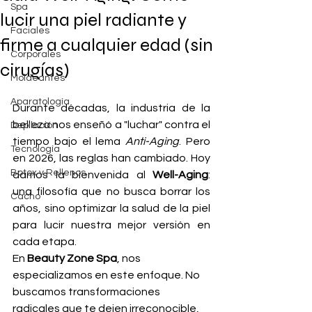
Spa
lucir una piel radiante y
Faciales
firme a cualquier edad (sin
Corporales
cirugías)
Moldeantes
Aparatología
Durante décadas, la industria de la 
belleza nos enseñó a "luchar" contra el 
Depilación
tiempo bajo el lema 
Anti-Aging
. Pero 
Tecnología
en 2026, las reglas han cambiado. Hoy 
Botox y Rellenos
damos la bienvenida al 
Well-Aging
: 
una filosofía que no busca borrar los 
Cacho
años, sino optimizar la salud de la piel 
para lucir nuestra mejor versión en 
cada etapa.
En 
Beauty Zone Spa
, nos 
especializamos en este enfoque. No 
buscamos transformaciones 
radicales que te dejen irreconocible, 