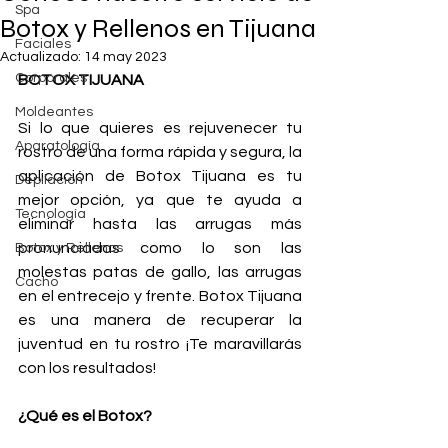
Spa
Botox y Rellenos en Tijuana
Faciales
Actualizado:
14 may 2023
Corporales
BOTOX TIJUANA
Moldeantes
Si lo que quieres es rejuvenecer tu 
Aparatología
rostro de una forma rápida y segura, la 
aplicación de Botox Tijuana es tu 
Depilación
mejor opción, ya que te ayuda a 
Tecnología
eliminar hasta las arrugas más 
pronunciadas como lo son las 
Botox y Rellenos
molestas patas de gallo, las arrugas 
Cacho
en el entrecejo y frente. Botox Tijuana 
es una manera de recuperar la 
juventud en tu rostro ¡Te maravillarás 
con los resultados!
¿Qué es el Botox?