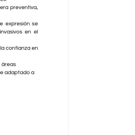
ra preventiva, 
de expresión se 
vasivos en el 
la confianza en 
s áreas 
ue adaptado a 