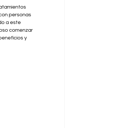
atamientos 
 con personas 
do a este 
ioso comenzar 
eneficios y 