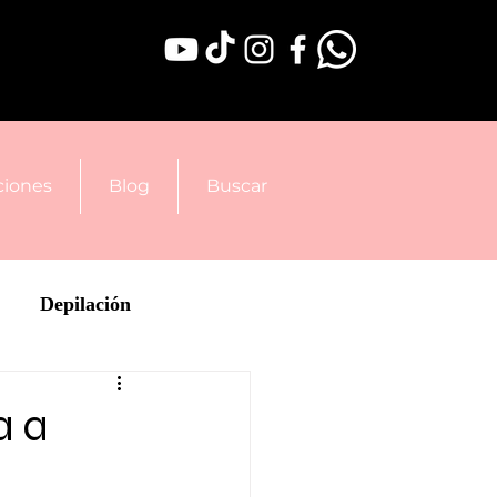
iones
Blog
Buscar
Depilación
a a