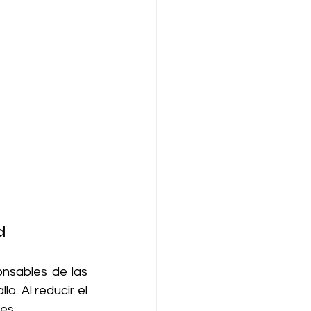
d
onsables de las 
o. Al reducir el 
es.