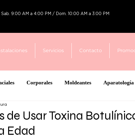
 / Sab. 9:00 AM a 4:00 PM / Dom. 10:00 AM a 3:00 PM
nstalaciones
Servicios
Contacto
Promoc
aciales
Corporales
Moldeantes
Aparatología
tura
enos
Cacho
s de Usar Toxina Botulínic
a Edad