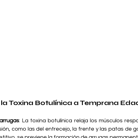
 la Toxina Botulínica a Temprana Eda
arrugas
: La toxina botulínica relaja los músculos resp
ión, como las del entrecejo, la frente y las patas de gall
titivo, se previene la formación de arrugas permanent