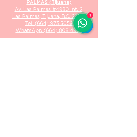
PALMAS (Tijuana)
Av. Las Palmas #498
0 Int. 2,
1
Las Palmas, Tijuana, B.C. 22106
Tel.
(664) 973 3059
WhatsApp (664) 808 4825
Agenda una cita